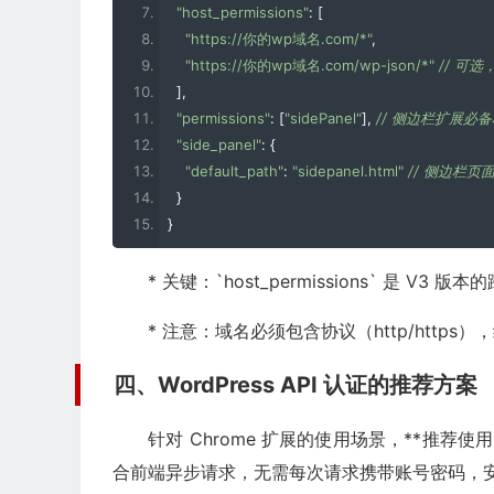
"host_permissions"
:
[
"https://你的wp域名.com/*"
,
"https://你的wp域名.com/wp-json/*"
// 可
],
"permissions"
:
[
"sidePanel"
],
// 侧边栏扩展必
"side_panel"
:
{
"default_path"
:
"sidepanel.html"
// 侧边栏页
}
}
* 关键：`host_permissions` 是 V3
* 注意：域名必须包含协议（http/http
四、WordPress API 认证的推荐方案
针对 Chrome 扩展的使用场景，**推荐使用
合前端异步请求，无需每次请求携带账号密码，