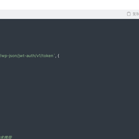
复
wp-json/jwt-auth/v1/token`
,
{
请求携带