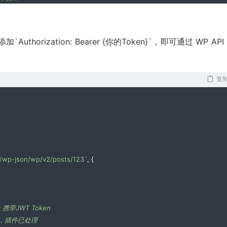
orization: Bearer {你的Token}`，即可通过 WP API
复
/wp-json/wp/v2/posts/123`
,
{
：携带JWT Token
ce，插件已处理