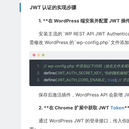
JWT 认证的实现步骤
1. **在 WordPress 端安装并配置 JWT 插
安装主流的`WP REST API JWT Authe
需修改 WordPress 的`wp-config.php`文件
// wp-config.php 中添加以下代码（放在文件末
define
(
'JWT_AUTH_SECRET_KEY'
,
'你的随机秘钥'
define
(
'JWT_AUTH_CORS_ENABLE'
,
true
);
// 
保存后激活插件，WordPress API 会新增 
2. **在 Chrome 扩展中获取 JWT
Token
*
通过 WordPress JWT 的登录接口，传