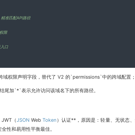
选，精准匹配API路径
备权限
面入口
 版本的跨域权限声明字段，替代了 V2 的`permissions`中的跨域配置
s），结尾加`*`表示允许访问该域名下的所有路径。
 JWT（
JSON
Web
Token
）认证**，原因是：轻量、无状态、
安全性和易用性平衡最佳。