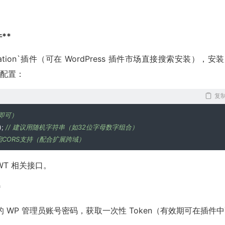
件**
ntication`插件（可在 WordPress 插件市场直接搜索安装），安
添加配置：
复
尾即可）
);
// 建议用随机字符串（如32位字母数字组合）
开启CORS支持（配合扩展跨域）
JWT 相关接口。
*
入你的 WP 管理员账号密码，获取一次性 Token（有效期可在插件