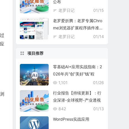
公布
老罗日记
01/15
老罗爱折腾：老罗专属Chro
me浏览器扩展程序插件准备
通过
中
老罗日记
01/14
对应
项目推荐
零基础AI+应用实战指南：2
026年共“创”美好“钱”程
1,101
01/26
行业报告【持续更新】：行
*浏
业深潜-全球视野-产业透视
842
01/13
WordPress实战应用