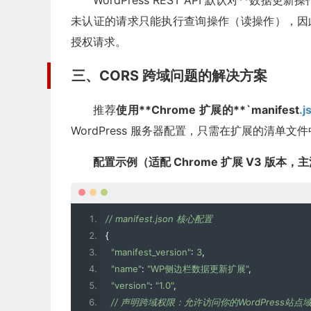
WordPress REST API 默认对**
未认证的请求只能执行查询操作（读操作），因此必
授权请求。
三、CORS 跨域问题的解决方案
推荐
使用**Chrome 扩展的**`manifest
.j
WordPress 服务器配置，只需在扩展的清单文件
配置示例（适配 Chrome 扩展 V3 版本，
// manifest.json 核心配置
{
"manifest_version"
:
3
,
"name"
:
"WP侧边栏数据更新扩展"
,
"version"
:
"1.0"
,
// 声明跨域权限：允许访问你的WordPress站