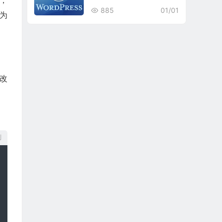
），
885
01/01
别为
改
制