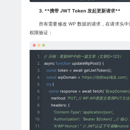
}
catch
(
error
)
{
3. **携带 JWT Token 发起更新请求**
    console
.
error
(
'获取Token失败：'
,
 error
);
}
所有需要修改 WP 数据的请求，在请求头中添加`Auth
}
权限验证：
// 示例：更新WP中的一篇文章（文章ID=123）
async 
function
 updateWpPost
()
{
const
 token 
=
 await getJwtToken
();
const
 wpDomain 
=
'https://你的wp域名.com'
;
try
{
const
 response 
=
 await fetch
(
`${wpDomain}
      method
:
'PUT'
,
// WP API更新文章用PUT方法
      headers
:
{
'Content-Type'
:
'application/json'
,
'Authorization'
:
`Bearer ${token}`
,
// 核心
'X-WP-Nonce'
:
''
// JWT认证下可省略non