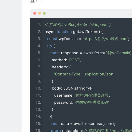
置）：
// 扩展的JavaScript代码（sidepanel.js）
async 
function
 getJwtToken
()
{
const
 wpDomain 
=
'https://你的wp域名.com'
;
try
{
const
 response 
=
 await fetch
(
`${wpDomain}/
      method
:
'POST'
,
      headers
:
{
'Content-Type'
:
'application/json'
},
      body
:
 JSON
.
stringify
({
        username
:
'你的WP管理员账号'
,
        password
:
'你的WP管理员密码'
})
});
const
 data 
=
 await response
.
json
();
return
 data
.
token
;
// 获取JWT Token，后续