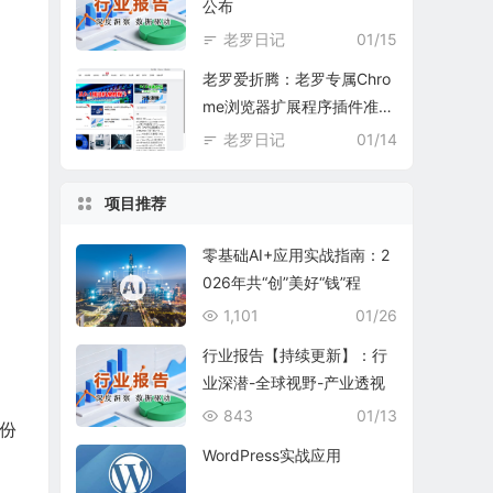
公布
老罗日记
01/15
老罗爱折腾：老罗专属Chro
me浏览器扩展程序插件准备
中
老罗日记
01/14
项目推荐
零基础AI+应用实战指南：2
026年共“创”美好“钱”程
1,101
01/26
行业报告【持续更新】：行
业深潜-全球视野-产业透视
843
01/13
份
WordPress实战应用