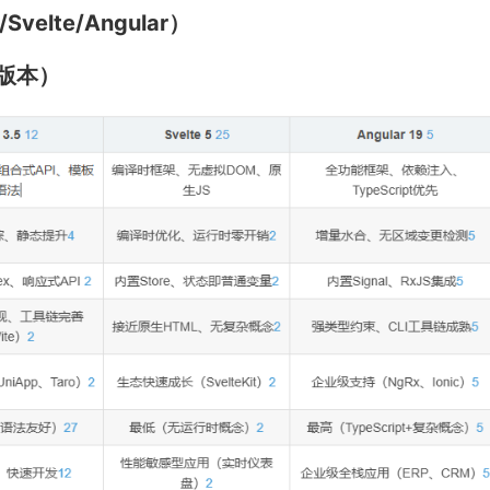
elte/Angular）
版本）