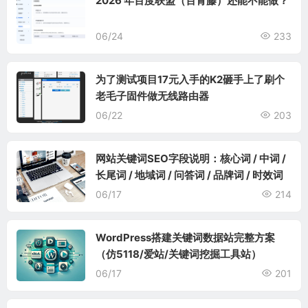
2026 年百度联盟（百青藤）还能不能做？
06/24
233
为了测试项目17元入手的K2砸手上了刷个
老毛子固件做无线路由器
06/22
203
网站关键词SEO字段说明：核心词 / 中词 /
长尾词 / 地域词 / 问答词 / 品牌词 / 时效词
06/17
214
WordPress搭建关键词数据站完整方案
（仿5118/爱站/关键词挖掘工具站）
06/17
201