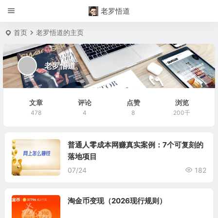
老罗悟道
首页
老罗悟道的主页
老罗悟道
文章
评论
点赞
浏览
478
4
8
200千
普通人零成本网赚真实案例：7个可复刻的
落地项目
07/24
182
淘金币变现（2026现行规则）