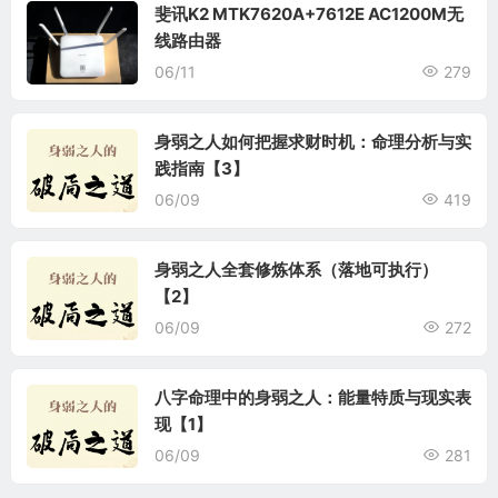
斐讯K2 MTK7620A+7612E AC1200M无
线路由器
06/11
279
身弱之人如何把握求财时机：命理分析与实
践指南【3】
06/09
419
身弱之人全套修炼体系（落地可执行）
【2】
06/09
272
八字命理中的身弱之人：能量特质与现实表
现【1】
06/09
281