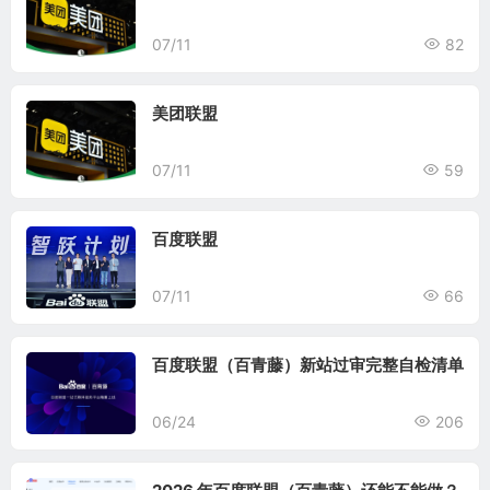
07/11
82
美团联盟
07/11
59
百度联盟
07/11
66
百度联盟（百青藤）新站过审完整自检清单
06/24
206