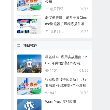
公布
老罗日记
01/15
老罗爱折腾：老罗专属Chro
me浏览器扩展程序插件准备
中
老罗日记
01/14
项目推荐
零基础AI+应用实战指南：2
026年共“创”美好“钱”程
1,101
01/26
行业报告【持续更新】：行
业深潜-全球视野-产业透视
842
01/13
WordPress实战应用