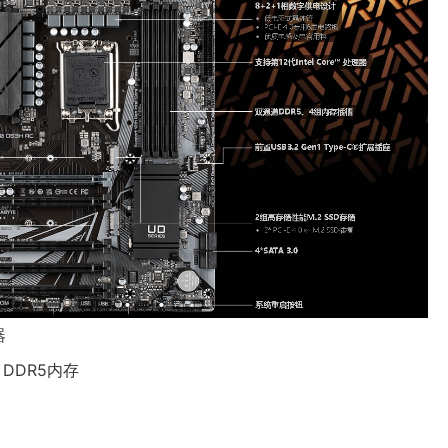
​
DDR5内存