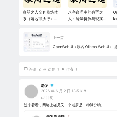
何把握求
身弱之人全套修炼体
八字命理中的身弱之
O
理分析与
系（落地可执行）
人：能量特质与现实
l
3】
【2】
表现【1】
开
优
上一篇
平
2
1
1
评论
访客
作者
1
老罗
2026 年 6 月 2 日 18:51:18
回复
过来看看，网络上碰见又一个老罗是一种缘分呐。
老罗爱折腾