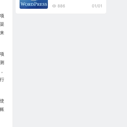
886
01/01
项
渠
学来
项
监测
了，
运行
于使
账