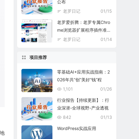
公布
老罗日记
01/15
老罗爱折腾：老罗专属Chro
me浏览器扩展程序插件准备
中
老罗日记
01/14
项目推荐
零基础AI+应用实战指南：2
026年共“创”美好“钱”程
1,101
01/26
行业报告【持续更新】：行
业深潜-全球视野-产业透视
842
01/13
WordPress实战应用
地