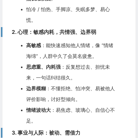
怕冷 / 怕热、手脚凉、失眠多梦、易心
慌。
2. 心理：敏感内耗，共情强、边界弱
高敏感
：能快速感知他人情绪，像 “情绪
海绵”，人群中久了会莫名疲惫。
思虑重、内耗强
：反复想过去、担忧未
来，一句话纠结很久。
边界模糊
：不懂拒绝、怕冲突、易被他人
评价影响，讨好型倾向。
情绪波动大
：易焦虑、玻璃心、自信心不
足。
3. 事业与人际：被动、需借力