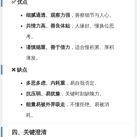
✅ 优点
细腻通透、观察力强
，善察细节与人心。
共情力高、善良体贴
，人缘好、懂换位思
考。
谨慎稳重、善于借力
，适合慢积累、厚积
薄发。
❌ 缺点
多思多虑、内耗重
，易自我否定。
抗压弱、易犹豫
，关键时刻缺魄力。
能量易被外界吸走
，不懂拒绝、易被消
耗。
四、关键澄清