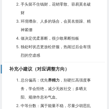
手头留不住钱财，花销零散、容易莫名破
财
环境嘈杂、人多的场合，会莫名烦躁、精
神紧绷
做决定优柔寡断，很少敢果断拍板
独处时状态更放松舒服，热闹过后会有强
烈的空虚感
补充小建议（对应调整方向）
总分偏高：优先
养精力
，别硬扛高强度事
务，学会拒绝，减少无效社交；多晒太
阳、规律作息补气血。
中等分数：属于能量不稳，尽量少胡思乱