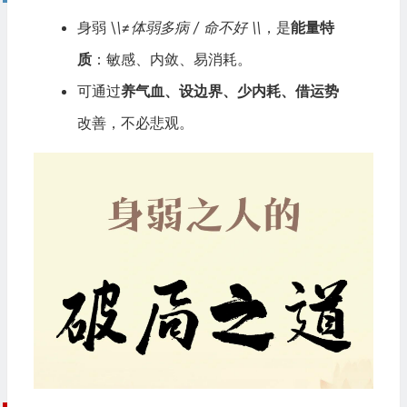
身弱 \
\≠体弱多病 / 命不好 \\
，是
能量特
质
：敏感、内敛、易消耗。
可通过
养气血、设边界、少内耗、借运势
改善，不必悲观。