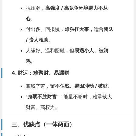
抗压弱，
高强度 / 高竞争环境易力不从
心
。
付出多、回报慢，
难独扛大事，适合团队
/ 贵人相助
。
人缘好、温和圆融，但
易遇小人、被消
耗
。
4. 财运：难聚财、易漏财
赚钱辛苦，
留不住钱、易因冲动 / 破财
。
“
身弱不胜财官
”：能量不够时，难承载大
财富、高权力。
三、优缺点（一体两面）