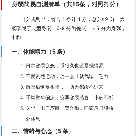
身弱简易自测清单（共15条，对照打分）
计分规则**：符合 1 条计 1 分，总分≥9 分，大
概率属于典型身弱；6-8 分为偏弱；＜6 分为身强 /
中和。
一、体能精力（5 条）
日常容易疲惫，睡很久也还是觉得累
不爱剧烈运动，动一会儿就气喘、乏力
熬夜后恢复很慢，一两天都缓不过来
手脚常年偏凉，换季容易感冒、小病不断
久坐、出门应酬、逛久街，回家后只想独
处休息
二、情绪与心态（5 条）