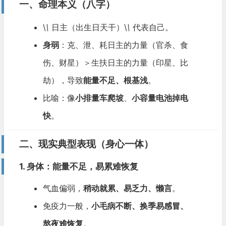
一、命理本义（八字）
\
\
日主（出生日天干）\
\
代表自己。
身弱
：克、泄、耗日主的力量（官杀、食
伤、财星）＞生扶日主的力量（印星、比
劫），导致
能量不足、根基浅
。
比喻：像
小排量车爬坡
、
小容量电池掉电
快
。
二、现实典型表现（身心一体）
1. 身体：能量不足，易累难恢复
气血偏弱，
稍动就累、易乏力、懒言
。
免疫力一般，
小毛病不断、换季易感冒、
熬夜难恢复
。