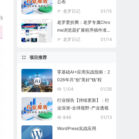
公布
老罗日记
01/15
老罗爱折腾：老罗专属Chro
me浏览器扩展程序插件准备
中
老罗日记
01/14
项目推荐
零基础AI+应用实战指南：2
026年共“创”美好“钱”程
1,104
01/26
行业报告【持续更新】：行
业深潜-全球视野-产业透视
846
01/13
WordPress实战应用