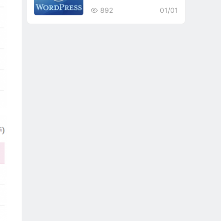
892
01/01