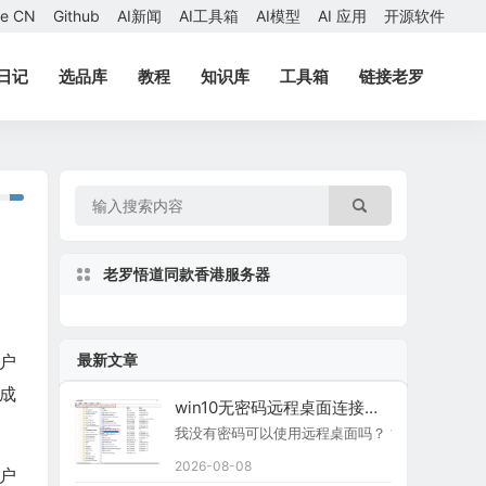
ae CN
Github
AI新闻
AI工具箱
AI模型
AI 应用
开源软件
日记
选品库
教程
知识库
工具箱
链接老罗
老罗悟道同款香港服务器
最新文章
户
成
win10无密码远程桌面连接怎么设置？
。
我没有密码可以使用远程桌面吗？ “当另一台计
2026-08-08
用户