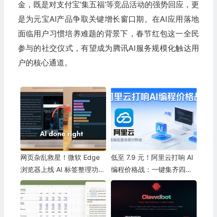
金，既是对支付宝’集五福’等竞品活动的强势回应，更
是为元宝AI产品争取关键增长窗口期。在AI应用落地
面临用户习惯培养难题的背景下，春节红包这一全民
参与的社交仪式，有望成为腾讯AI服务规模化触达用
户的核心通道。
网页杂乱救星！微软 Edge
低至 7.9 元！阿里云打响 AI
浏览器上线 AI 标签整理功
编程价格战：一键集齐四大
能：秒速归类海量页面
国产“顶流”模型，Qwen3.5
刷新同级纪录