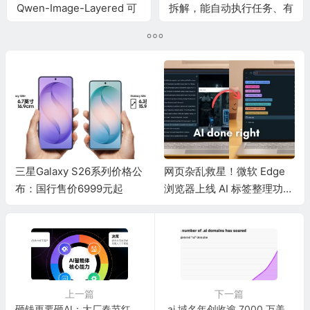
Qwen-Image-Layered 可
拆解，能自动执行任务、有
实现PS级图层
持久记忆的AI到底多恐怖？
三星Galaxy S26系列价格公
网页杂乱救星！微软 Edge
布：国行售价6999元起
浏览器上线 AI 标签整理功
能：秒速归类海量页面
上一篇
下一篇
砸钱更要砸AI：大厂春节红包战打响，这一次主角是“智能体”
.ai 域名年创收逾 7000 万美元，撑起安圭拉财政半边天