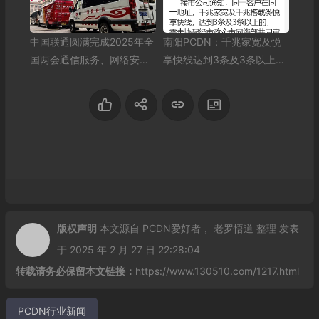
中国联通圆满完成2025年全
南阳PCDN：千兆家宽及悦
国两会通信服务、网络安全
享快线达到3条及3条以上的
和信息化服务保障工作
需走协配经市政企市网络部
共同审批
版权声明
本文源自
PCDN爱好者
，
老罗悟道
整理 发表
于 2025 年 2 月 27 日 22:28:04
转载请务必保留本文链接：
https://www.130510.com/1217.html
PCDN行业新闻