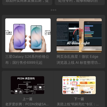
鼓励外卖商家直播后厨，提
处理专利，能够精确识别
供设备和安装补贴
PCDN 调度请求数据流并
封堵
三星Galaxy S26系列价格公
网页杂乱救星！微软 Edge
布：国行售价6999元起
浏览器上线 AI 标签整理功
能：秒速归类海量页面
上一篇
下一篇
老罗爱折腾：PCDN突破SA板卡限制突破技术参考笔记
美团上线“明厨亮灶”专区：鼓励外卖商家直播后厨，提供设备和安装补贴