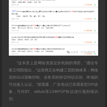
"这本质上是网络资源定价机制的博弈。"通信专
家王明阳指出，"运营商正在构建三层防御体系：网络
层的QoS策略控制、业务层的协议特征识别、终端的
可信接入认证。"据透露，广东电信已部署新型
DPI设
备
，可对BT、eMule等23种P2P协议进行毫秒级识
别。