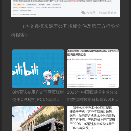
（本文数据来源于公开招标文件及第三方行业分
析报告）
B站否认在用户访问网页版时
2025年中国联通湖南省分公
使用CPU进行PCDN流量分
司数据网数据解析建设及PC
发 相关说法纯属猜测
DN违规业务精准识别系统建
设项目