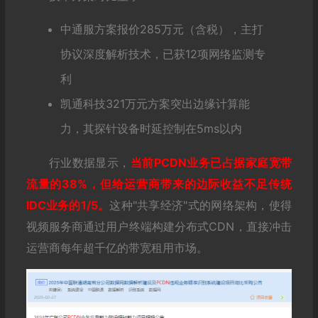
中通服方案报价285万元（含税），主打
协议深度解析技术，已获12项网络监测专
利
凯通科技321万元方案突出边缘计算能
力，其探针设备时延控制在5ms以内
行业数据显示，
当前PCDN业务已占据家庭宽带
流量的38%，但给运营商带来的
边际收益
不足传统
IDC业务的1/5。
这种"共享经济"式的网络架构，使得
视频服务商通过用户终端构建分布式CDN，直接冲击
运营商每年超千亿的带宽租用市场。