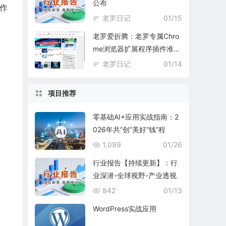
公布
工作
老罗日记
01/15
老罗爱折腾：老罗专属Chro
me浏览器扩展程序插件准备
中
老罗日记
01/14
项目推荐
零基础AI+应用实战指南：2
026年共“创”美好“钱”程
1,099
01/26
行业报告【持续更新】：行
业深潜-全球视野-产业透视
842
01/13
WordPress实战应用