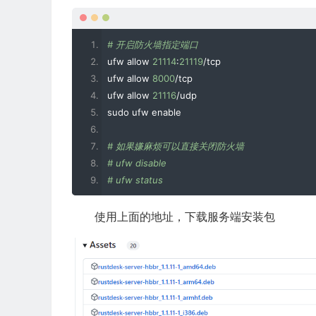
# 开启防火墙指定端口
ufw allow 
21114
:
21119
/
tcp
ufw allow 
8000
/
tcp
ufw allow 
21116
/
udp
sudo ufw enable
# 如果嫌麻烦可以直接关闭防火墙
# ufw disable
# ufw status
使用上面的地址，下载服务端安装包