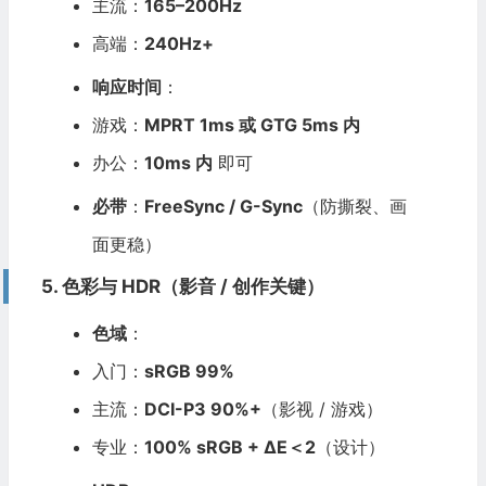
主流：
165–200Hz
高端：
240Hz+
响应时间
：
游戏：
MPRT 1ms 或 GTG 5ms 内
办公：
10ms 内
即可
必带
：
FreeSync / G-Sync
（防撕裂、画
面更稳）
5. 色彩与 HDR（影音 / 创作关键）
色域
：
入门：
sRGB 99%
主流：
DCI-P3 90%+
（影视 / 游戏）
专业：
100% sRGB + ΔE＜2
（设计）