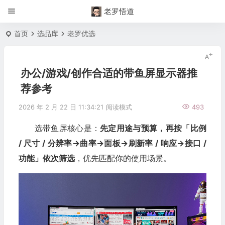
老罗悟道
首页
选品库
老罗优选
办公/游戏/创作合适的带鱼屏显示器推
荐参考
2026 年 2 月 22 日 11:34:21
阅读模式
493
选带鱼屏核心是：
先定用途与预算，再按「比例
/ 尺寸 / 分辨率→曲率→面板→刷新率 / 响应→接口 /
功能」依次筛选
，优先匹配你的使用场景。