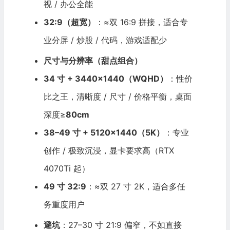
视 / 办公全能
32:9（超宽）
：≈双 16:9 拼接，适合专
业分屏 / 炒股 / 代码，游戏适配少
尺寸与分辨率（甜点组合）
34 寸 + 3440×1440（WQHD）
：性价
比之王，清晰度 / 尺寸 / 价格平衡，桌面
深度≥
80cm
38–49 寸 + 5120×1440（5K）
：专业
创作 / 极致沉浸，显卡要求高（RTX
4070Ti 起）
49 寸 32:9
：≈双 27 寸 2K，适合多任
务重度用户
避坑
：27–30 寸 21:9 偏窄，不如直接