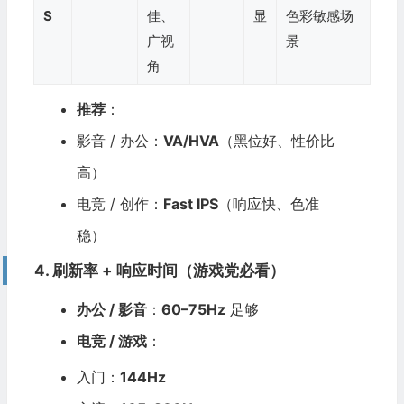
S
佳、
显
色彩敏感场
广视
景
角
推荐
：
影音 / 办公：
VA/HVA
（黑位好、性价比
高）
电竞 / 创作：
Fast IPS
（响应快、色准
稳）
4. 刷新率 + 响应时间（游戏党必看）
办公 / 影音
：
60–75Hz
足够
电竞 / 游戏
：
入门：
144Hz