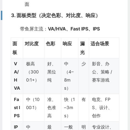
面
3. 面板类型（决定色彩、对比度、响应）
带鱼屏主流：
VA/HVA、Fast IPS、IPS
面
对比度
色彩
响应
漏
适合场景
板
光
V
极高
好、
中
少
影音、办
A/
（300
黑位
（4–
公、策略 /
H
0:1+）
纯
8m
赛车游戏
VA
s）
Fa
中（10
准、
快（1
有
电竞、FP
st I
00:1）
色准
–3m
S、设计、
PS
高
s）
创作
IP
中
最
一般
明
专业设计、