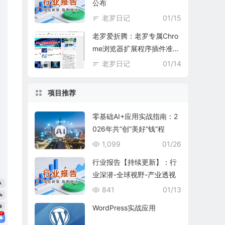
公布
老罗日记
01/15
老罗爱折腾：老罗专属Chro
me浏览器扩展程序插件准备
中
老罗日记
01/14
项目推荐
零基础AI+应用实战指南：2
026年共“创”美好“钱”程
1,099
01/26
行业报告【持续更新】：行
业深潜-全球视野-产业透视
841
01/13
WordPress实战应用