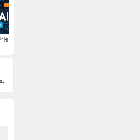
插件推
51.LA网站统计V6
WPGraphQL：查询和
免费关
操作 WordPress 站点
工具全
数据插件
Popcorn(爆米花)-影视资源下载WordPress主题