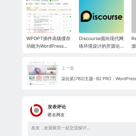
建图床工具
WPOPT插件高级缓存
Discourse面向现代网
R
指南
功能为WordPress加
络环境设计的开源论
源
速
坛程序
台
上一篇
发表评论
匿名网友