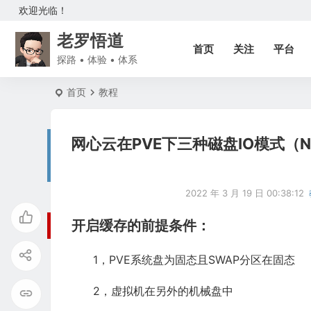
欢迎光临！
老罗悟道
首页
关注
平台
探路 • 体验 • 体系
首页
教程
网心云在PVE下三种磁盘IO模式（No ca
2022 年 3 月 19 日 00:38:12
开启缓存的前提条件：
1，PVE系统盘为固态且SWAP分区在固态
2，虚拟机在另外的机械盘中