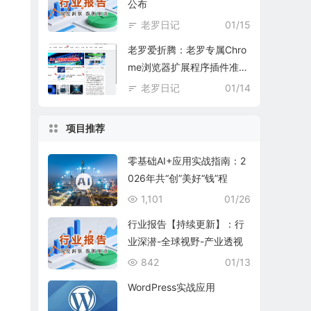
公布
老罗日记
01/15
老罗爱折腾：老罗专属Chro
me浏览器扩展程序插件准备
中
老罗日记
01/14
项目推荐
零基础AI+应用实战指南：2
026年共“创”美好“钱”程
1,101
01/26
行业报告【持续更新】：行
业深潜-全球视野-产业透视
842
01/13
WordPress实战应用