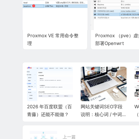
Proxmox VE 常用命令整
Proxmox （pve）
理
部署Openwrt
百青藤）
2026 年百度联盟（百
网站关键词SEO字段
W
整自检清
青藤）还能不能做？
说明：核心词 / 中词 /
（
长尾词 / 地域词 / 问答
持
词 / 品牌词 / 时效词
模
上一篇