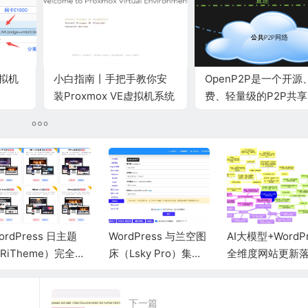
虚拟机
小白指南丨手把手教你安
OpenP2P是一个开源
装Proxmox VE虚拟机系统
费、轻量级的P2P共
ordPress 日主题
WordPress 与兰空图
AI大模型+WordPr
RiTheme）完全支
床（Lsky Pro）集成
全维度网站更新
自定义前端样式、
指南
方案
板二次开发
下一篇