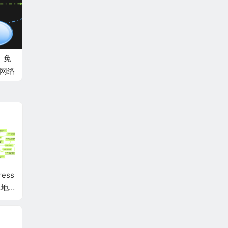
、免
享网络
ess
宝塔+Docker建站通
宝塔面板可以一边运
宝塔面板
落地
用配置模板（宝塔Ngi
行php网站，一边跑D
Lin
nx反向代理Docker，
ocker容器吗？
具1.8(
最稳妥方案）