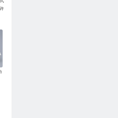
式
许
治