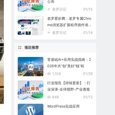
公布
老罗日记
01/15
老罗爱折腾：老罗专属Chro
me浏览器扩展程序插件准备
中
老罗日记
01/14
项目推荐
零基础AI+应用实战指南：2
026年共“创”美好“钱”程
1,104
01/26
行业报告【持续更新】：行
业深潜-全球视野-产业透视
846
01/13
WordPress实战应用