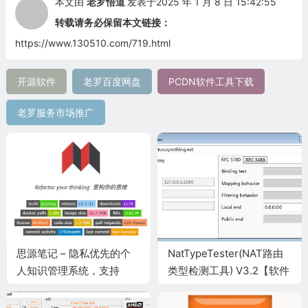
本文由
老罗悟道
发表于2025 年 1 月 8 日 15:42:55
转载请务必保留本文链接：
https://www.130510.com/719.html
开源软件
老罗百度网盘
PCDN软件工具下载
老罗服务市场推广
思源笔记 – 隐私优先的个
NatTypeTester(NAT路由
人知识管理系统，支持
类型检测工具) V3.2【软件
Markdown 排版、块级引
下载】
用和双向链接