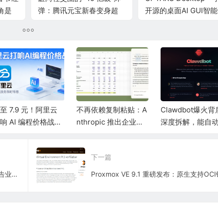
角是
弹：腾讯元宝新春变身超
开源的桌面AI GUI智
壕AI，万元红包等你开抢！
具
至 7.9 元！阿里云
不再依赖复制粘贴：A
Clawdbot爆火
响 AI 编程价格战：
nthropic 推出企业插
深度拆解，能自
键集齐四大国产“顶
件，将 Claude 嵌入
行任务、有持久
”模型，Qwen3.5
Office 直面微软 Ope
的AI到底多恐怖
下一篇
新同级纪录
nAI 竞争
OpenAI 商业版图再扩张：ChatGPT 广告业务 2 月上线，9 亿活跃用户变现开启