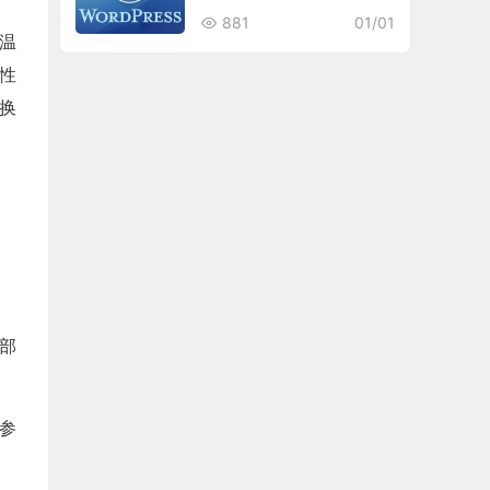
881
01/01
用温
性
换
部
全参