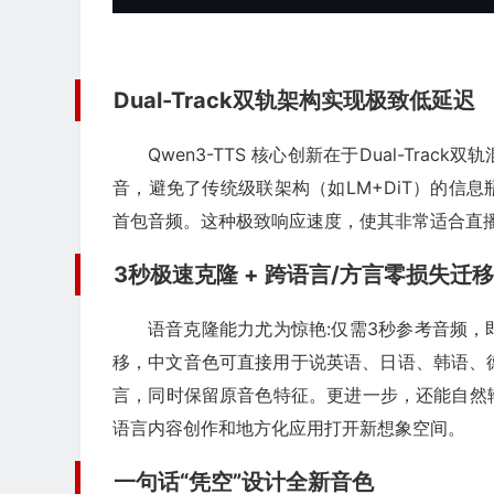
Dual-Track双轨架构实现
极致
低延迟
Qwen3-TTS 核心创新在于Dual-Tr
音，避免了传统级联架构（如LM+DiT）的信息
首包音频。这种
极致
响应速度，使其非常适合直
3秒极速克隆 + 跨语言/方言零损失迁移
语音克隆能力尤为惊艳:仅需3秒参考音频
移，中文音色可直接用于说英语、日语、韩语、
言，同时保留原音色特征。更进一步，还能自然
语言内容创作和地方化应用打开新想象空间。
一句话“凭空”设计全新音色