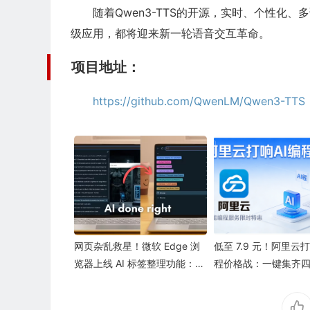
随着Qwen3-TTS的开源，实时、个性化、
级应用，都将迎来新一轮语音交互革命。
项目地址：
https://github.com/QwenLM/Qwen3-TTS
网页杂乱救星！微软 Edge 浏
低至 7.9 元！阿里云打响
览器上线 AI 标签整理功能：秒
程价格战：一键集齐
速归类海量页面
“顶流”模型，Qwen3.
级纪录