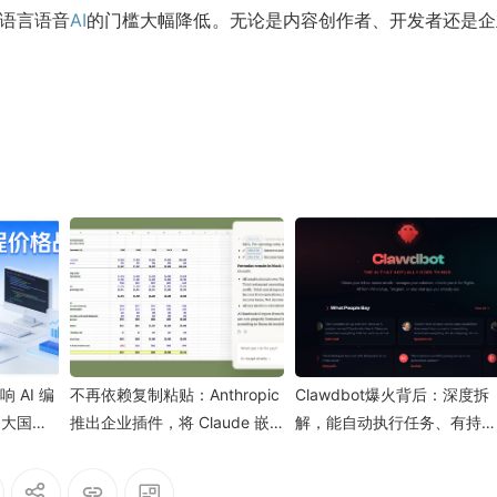
多语言语音
AI
的门槛大幅降低。无论是内容创作者、开发者还是企
 AI 编
不再依赖复制粘贴：Anthropic
Clawdbot爆火背后：深度拆
四大国产
推出企业插件，将 Claude 嵌
解，能自动执行任务、有持久
5 刷新同
入 Office 直面微软 OpenAI 竞
记忆的AI到底多恐怖？
争