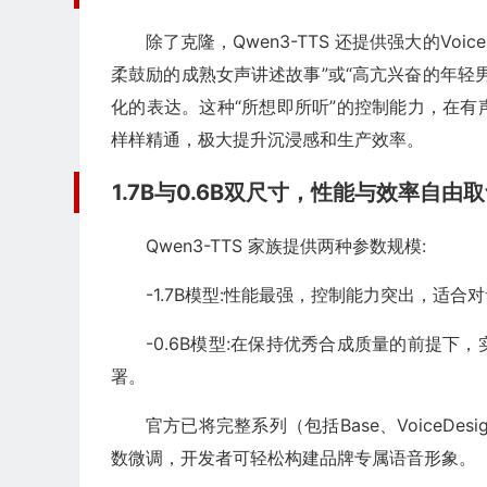
除了克隆，Qwen3-TTS 还提供强大的Vo
柔鼓励的成熟女声讲述故事”或“高亢兴奋的年轻
化的表达。这种“所想即所听”的控制能力，在
样样精通，极大提升沉浸感和生产效率。
1.7B与0.6B双尺寸，性能与效率自由
Qwen3-TTS 家族提供两种参数规模:
-1.7B模型:性能
最强
，控制能力突出，适合对
-0.6B模型:在保持优秀合成质量的前提
署。
官方已将完整系列（包括Base、VoiceDesig
数微调，开发者可轻松构建品牌专属语音形象。