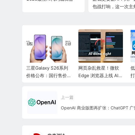
包战打响，这一次主
“智能体”
HL全球连
三星Galaxy S26系列
网页杂乱救星！微软
低
：核心结
价格公布：国行售价6
Edge 浏览器上线 AI
打
韧性十
999元起
标签整理功能：秒速
一
居历史高
归类海量页面
流
上一篇
刷