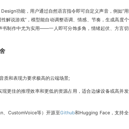
ice Design功能，用户通过自然语言指令即可自定义声音，例如“
男性解说游戏”，模型能自动调整语调、情感、节奏，生成高度个
有声书制作中尤为实用——一人即可分饰多角，情绪起伏、方言切
取舍
音质和表现力要求
极高
的云端场景;
下，实现更佳的推理效率和更低的资源占用，适合边缘设备或高并发
n、CustomVoice等）开源至
Github
和Hugging Face，支持