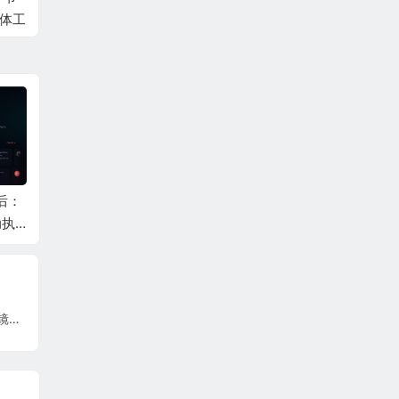
能体工
背后：
.ai 域名年创收逾 700
砸向社交圈的“ 10 亿
Open
动执
0 万美元，撑起安圭
级”炸弹：腾讯元宝新
闻（截
记忆
拉财政半边天
春变身超壕AI，万元
日）
？
红包等你开抢！
Proxmox VE 9.1 重磅发布：原生支持OCI镜像，开启轻量容器化新时代