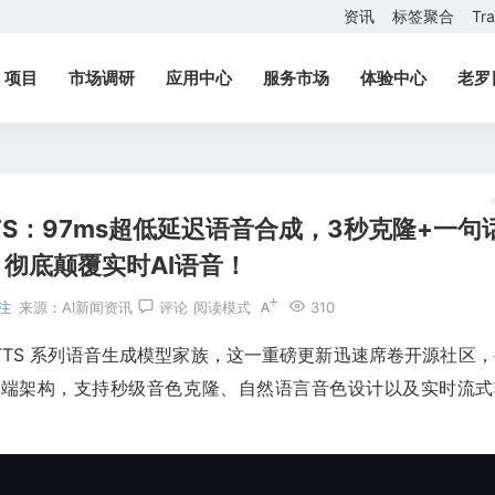
资讯
标签聚合
Tr
项目
市场调研
应用中心
服务市场
体验中心
老罗
TTS：97ms超低延迟语音合成，3秒克隆+一句
彻底颠覆实时AI语音！
注
来源：
AI新闻资讯
评论
阅读模式
310
-TTS 系列语音生成模型家族，这一重磅更新迅速席卷开源社区
到端架构，支持秒级音色克隆、自然语言音色设计以及实时流式