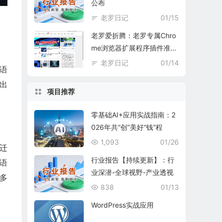
公布
老罗日记
01/15
老罗爱折腾：老罗专属Chro
me浏览器扩展程序插件准备
中
老罗日记
01/14
模语
出
项目推荐
零基础AI+应用实战指南：2
026年共“创”美好“钱”程
1,093
01/26
迁
行业报告【持续更新】：行
语
业深潜-全球视野-产业透视
多
838
01/13
WordPress实战应用