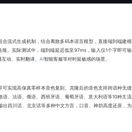
ack双轨混合流式生成机制，结合离散多码本语言模型，直接端到端建
瓶颈。实际测试中，端到端延迟低至97ms，输入仅1个字即可输
播互动、实时翻译、
AI
智能客服等对时延敏感的场景。
，即可实现高保真零样本音色复刻。克隆后的音色支持跨语种无缝
德语、法语、俄语、西班牙语、葡萄牙语、意大利语等10种主流
输出四川话、北京话等多种中文方言，口音、神韵高度还原，为