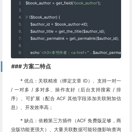
$book_author 
=
 get_field
(
'book_author'
);
        echo 
'</li>'
;
}
if
(
$book_author
)
{
    echo 
'</ul>'
;
    $author_id 
=
 $book_author
->
ID
;
}
    $author_title 
=
 get_the_title
(
$author_id
);
    $author_permalink 
=
 get_permalink
(
$author_id
);
    echo 
'<h3>本书作者：<a href="'
.
 $author_permalink 
.
'
}
### 方案二特点
* 优点：关联精准（绑定文章 ID）、支持一对一
/ 一对多 / 多对多、操作友好（后台支持搜索 / 排
序）、可扩展（配合 ACF 其他字段添加关联附加信
息）、开发效率高；
* 缺点：依赖第三方插件（ACF 免费版足够，商
业版功能更强大）、大量关联数据可能轻微影响查询