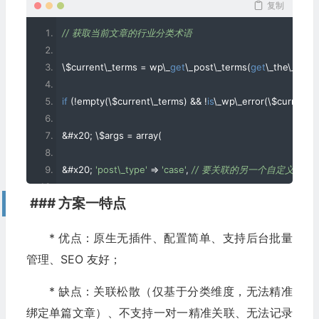
复制
// 获取当前文章的行业分类术语
\$current\_terms 
=
 wp\_
get
\_post\_terms
(
get
\_the\_ID
(),
if
(!
empty
(
\$current\_terms
)
&&
!
is
\_wp\_error
(
\$current\
&#
x20
;
 \$args 
=
 array
(
&#
x20
;
'post\_type'
=>
'case'
,
// 要关联的另一个自定义文章
### 方案一特点
&#
x20
;
'tax\_query'
=>
 array
(
* 优点：原生无插件、配置简单、支持后台批量
&#
x20
;
 array
(
管理、SEO 友好；
&#
x20
;
'taxonomy'
=>
'industry\_category'
,
* 缺点：关联松散（仅基于分类维度，无法精准
&#
x20
;
'field'
=>
'term\_id'
,
绑定单篇文章）、不支持一对一精准关联、无法记录