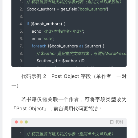
// 获取当前书籍关联的作者列表（返回文章对象数组）
$book_authors 
=
 get_field
(
'book_authors'
);
if
(
$book_authors
)
{
    echo 
'<h3>本书作者</h3>'
;
    echo 
'<ul>'
;
foreach
(
$book_authors 
as
 $author
)
{
// $author 是完整的文章对象，可调用WordPress原生
        $author_id 
=
 $author
->
ID
;
        $author_title 
=
 get_the_title
(
$author_id
);
代码示例 2：Post Object 字段（单作者，一对
        $author_permalink 
=
 get_permalink
(
$author_id
);
// 可额外获取作者的自定义字段（如作者简介、头像）
一）​
        $author_bio 
=
 get_field
(
'author_bio'
,
 $author_id
);
若书籍仅需关联一个作者，可将字段类型改为
        echo 
'<li>'
;
「Post Object」，前台调用代码更简洁：
        echo 
'<a href="'
.
 $author_permalink 
.
'">'
.
 $author_t
if
(
$author_bio
)
{
复制
            echo 
'<p>'
.
 $author_bio 
.
'</p>'
;
// 获取当前书籍关联的作者（返回单个文章对象）
}