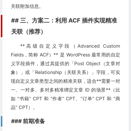
关联附加信息。
&#
x20
;
'terms'
=>
 \$current\_terms
,
## 三、方案二：利用 ACF 插件实现精准
&#
x20
;
)
关联（推荐）
&#
x20
;
),
**高级自定义字段（Advanced Custom
&#
x20
;
'posts\_per\_page'
=>
-
1
,
// 查询所有相关案例
Fields，简称 ACF）** 是 WordPress 最常用的自定
义字段插件，通过其提供的「Post Object（文章对
&#
x20
;
'post\_status'
=>
'publish'
,
象）」或「Relationship（关联关系）」字段，可实
&#
x20
;
);
现自定义文章类型之间的精准关联，适合**需要一对
一、一对多、多对多精准绑定文章 ID 的场景**（比
&#
x20
;
&#
x20
;
如 “书籍” CPT 和 “作者” CPT、“订单” CPT 和 “商
品” CPT）。
&#
x20
;
 \$related\_cases 
=
new
 WP\_
Query
(
\$args
);
### 前期准备
&#
x20
;
&#
x20
;