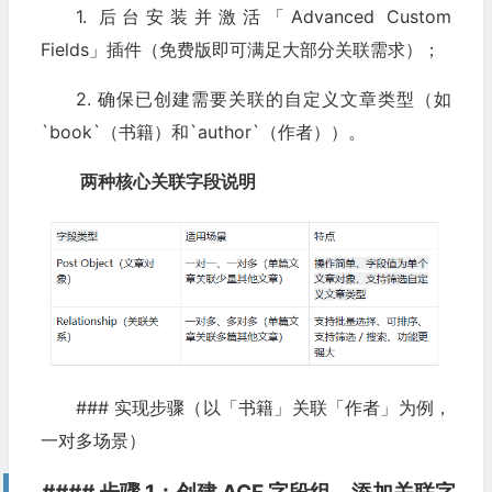
1. 后台安装并激活「Advanced Custom
&#
x20
;
// 循环输出关联案例
Fields」插件（免费版即可满足大部分关联需求）；
&#
x20
;
if
(
\$related\_cases
->
have\_posts
())
{
2. 确保已创建需要关联的自定义文章类型（如
&#
x20
;
 echo 
'\<h3>相关行业案例\</h3>'
;
`book`（书籍）和`author`（作者））。
&#
x20
;
 echo 
'\<ul>'
;
两种核心关联字段说明
&#
x20
;
while
(
\$related\_cases
->
have\_posts
())
{
&#
x20
;
 \$related\_cases
->
the\_post
();
&#
x20
;
 echo 
'\<li>\<a href="'
.
get
\_permalink
()
.
'">'
.
get
&#
x20
;
}
### 实现步骤（以「书籍」关联「作者」为例，
&#
x20
;
 echo 
'\</ul>'
;
一对多场景）
&#
x20
;
 wp\_reset\_postdata
();
// 重置查询，避免影响后续