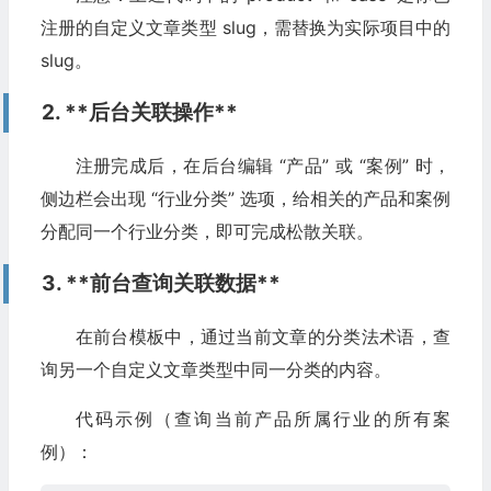
注册的自定义文章类型 slug，需替换为实际项目中的
&#
x20
;
);
slug。
&#
x20
;
// 关联两个自定义文章类型：product（产品）、cas
2. **后台关联操作**
&#
x20
;
register
\_taxonomy
(
'industry\_category'
,
 array
(
'pr
注册完成后，在后台编辑 “产品” 或 “案例” 时，
侧边栏会出现 “行业分类” 选项，给相关的产品和案例
}
分配同一个行业分类，即可完成松散关联。
add\_action
(
'init'
,
'register\_industry\_taxonomy'
);
3. **前台查询关联数据**
在前台模板中，通过当前文章的分类法术语，查
询另一个自定义文章类型中同一分类的内容。
代码示例（查询当前产品所属行业的所有案
例）：