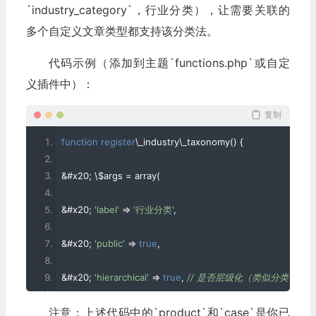
`industry_category`，行业分类），让需要关联的
多个自定义文章类型都支持该分类法。
代码示例（添加到主题`functions.php`或自定
义插件中）：
复制
function
register
\_industry\_taxonomy
()
{
&#
x20
;
 \$args 
=
 array
(
&#
x20
;
'label'
=>
'行业分类'
,
&#
x20
;
'public'
=>
true
,
&#
x20
;
'hierarchical'
=>
true
,
// 是否层级化（类似分类，fal
注意：上述代码中的`product`和`case`是你已
&#
x20
;
'show\_admin\_column'
=>
true
,
// 后台文章列表显