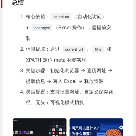
总结
finally
:
核心依赖：
（自动化访问）
selenium
# 5. 关闭浏览器，释放资源
+
（Excel 操作），需提前安
openpyxl
        driver
.
quit
()
        wb
.
close
()
装
信息提取：通过
、
和
current_url
title
if
 __name__ 
==
"__main__"
:
# 自定义目标网站列表（可修改为你需要的网址）
XPATH 定位 meta 标签实现
    target_website_list 
=
[
关键步骤：初始化浏览器 → 遍历网址 →
"https://www.baidu.com"
,
"https://www.zhihu.com"
,
提取信息 → 写入 Excel → 释放资源
"https://www.csdn.net"
灵活配置：支持批量网址、自定义保存路
]
径、无头 / 可视化模式切换
# 调用函数，指定 Excel 保存路径（默认当前目录）
    get_website_info
(
        target_urls
=
target_website_list
,
        excel_save_path
=
"我的网站信息汇总.xlsx"
)