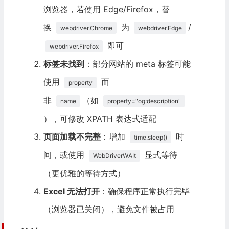
except
Exception
:
浏览器，若使用 Edge/Firefox，替
                    website_info
.
append
(
"获取 keywords 失败"
)
换
为
/
webdriver.Chrome
webdriver.Edge
# 将当前网站信息写入 Excel 工作表
即可
webdriver.Firefox
                ws
.
append
(
website_info
)
标签未找到
：部分网站的 meta 标签可能
使用
而
except
WebDriverException
as
 e
:
property
print
(
f
"访问网址 {url} 失败：{str(e)}"
)
非
（如
name
property="og:description"
# 访问失败时，填充异常信息
），可修改 XPATH 表达式适配
                error_info 
=
[
url
,
"访问失败"
,
"访问失败"
,
"访问失败
                ws
.
append
(
error_info
)
页面加载不完整
：增加
时
time.sleep()
except
Exception
as
 e
:
间，或使用
显式等待
print
(
f
"处理网址 {url} 出现未知错误：{str(e)}"
)
WebDriverW
AI
t
                error_info 
=
[
url
,
"未知错误"
,
"未知错误"
,
"未知错误
（更优雅的等待方式）
                ws
.
append
(
error_info
)
Excel 无法打开
：确保程序正常执行完毕
# 4. 保存 Excel 文件
（浏览器已关闭），避免文件被占用
        wb
.
save
(
excel_save_path
)
print
(
f
"\n所有网站信息已保存到：{excel_save_path}"
)