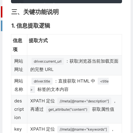
    ws 
=
 wb
.
active
三、关键功能说明
    ws
.
title 
=
"网站信息汇总"
# 设置 Excel 表头
1. 信息提取逻辑
    headers 
=
[
"网站网址"
,
"网站名称（title）"
,
"网站描述（desc
    ws
.
append
(
headers
)
信息
提取方式
# 2. 初始化 Selenium 浏览器（Chrome）
项
# 可选配置：无头模式（不弹出浏览器窗口）
网站
：获取浏览器当前加载页面
    chrome_options 
driver.current_url
=
 webdriver
.
ChromeOptions
()
# 注释下面这行可以显示浏览器窗口，方便调试
网址
的完整 URL
    chrome_options
.
add_argument
(
"--headless=new"
)
网站
：直接获取 HTML 中
driver.title
<title
    driver 
=
 webdriver
.
Chrome
(
options
=
chrome_options
)
名称
标签的文本内容
>
try
:
des
XPATH 定位
，
//meta[@name="description"]
# 3. 遍历目标网址，逐个提取信息
cript
再通过
获取属性值
get_attribute("content")
for
 url 
in
 target_urls
:
ion
            website_info 
=
[]
try
:
key
XPATH 定位
，
//meta[@name="keywords"]
# 访问目标网站