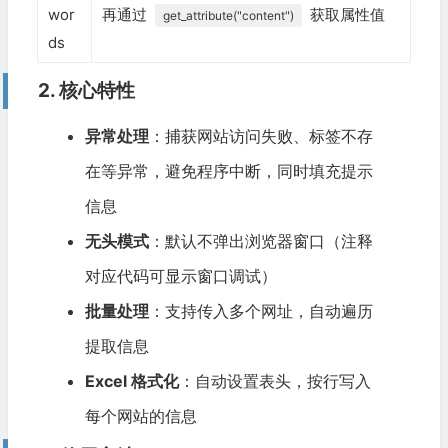
wor
再通过
获取属性值
get_attribute("content")
                driver
.
get
(
url
)
ds
# 等待页面加载（可选，根据网站情况调整时间）
                time
.
sleep
(
2
)
2. 核心特性
# 提取 1：网站网址（当前页面的 URL）
异常处理
：捕获网站访问失败、标签不存
                current_url 
=
 driver
.
current_url
                website_info
.
append
(
current_url
)
在等异常，避免程序中断，同时填充提示
print
(
f
"正在处理网址：{current_url}"
)
信息
无头模式
：默认不弹出浏览器窗口（注释
# 提取 2：网站名称（title 标签内容）
try
:
对应代码可显示窗口调试）
                    title 
=
 driver
.
title
批量处理
：支持传入多个网址，自动遍历
                    website_info
.
append
(
title
)
except
Exception
:
提取信息
                    website_info
.
append
(
"未获取到网站名称"
)
Excel 格式化
：自动设置表头，按行写入
# 提取 3：网站 description（meta 标签 name="de
每个网站的信息
try
: