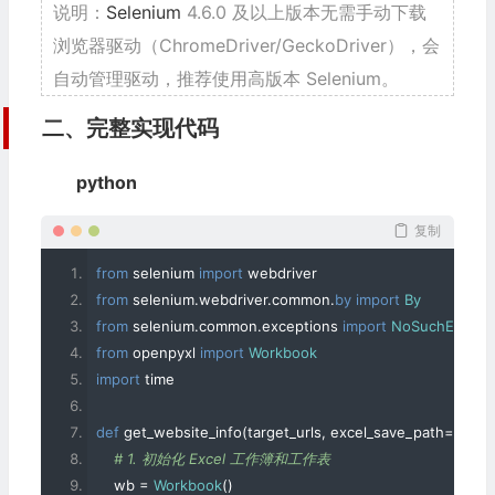
说明：
Selenium
4.6.0 及以上版本无需手动下载
浏览器驱动（ChromeDriver/GeckoDriver），会
自动管理驱动，推荐使用高版本 Selenium。
二、完整实现代码
python
复制
from
 selenium 
import
 webdriver
from
 selenium
.
webdriver
.
common
.
by
import
By
from
 selenium
.
common
.
exceptions 
import
NoSuchElemen
from
 openpyxl 
import
Workbook
import
 time
def
 get_website_info
(
target_urls
,
 excel_save_path
=
"websi
# 1. 初始化 Excel 工作簿和工作表
    wb 
=
Workbook
()