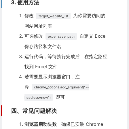
3. 使用方法
                    description_meta 
=
 driver
.
find_element
(
By
.
XPATH
,
'//meta[@name="description"]'
修改
为你需要访问的
)
target_website_list
                    description 
=
 description_meta
.
get_attribute
网站网址列表
                    website_info
.
append
(
description
.
strip
()
if
 de
可选修改
自定义 Excel
except
excel_save_path
NoSuchElementException
:
                    website_info
.
append
(
"未找到 description 标签
保存路径和文件名
except
Exception
:
运行代码，等待执行完成后，在指定路径
                    website_info
.
append
(
"获取 description 失败"
)
找到 Excel 文件
# 提取 4：网站 keywords（meta 标签 name="key
若需要显示浏览器窗口，注
try
:
                    keywords_meta 
=
 driver
.
find_element
(
释
chrome_options.add_argument("--
By
.
XPATH
,
'//meta[@name="keywords"]'
即可
headless=new")
)
                    keywords 
=
 keywords_meta
.
get_attribute
(
"c
四、常见问题解决
                    website_info
.
append
(
keywords
.
strip
()
if
 key
except
NoSuchElementException
:
浏览器启动失败
：确保已安装 Chrome
                    website_info
.
append
(
"未找到 keywords 标签"