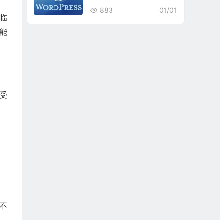
883
01/01
临
能
受
不