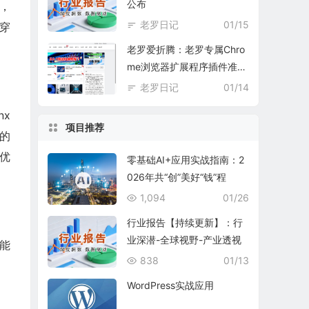
公布
，
老罗日记
01/15
穿
老罗爱折腾：老罗专属Chro
me浏览器扩展程序插件准备
中
老罗日记
01/14
nx
项目推荐
的
优
零基础AI+应用实战指南：2
026年共“创”美好“钱”程
1,094
01/26
行业报告【持续更新】：行
业深潜-全球视野-产业透视
能
838
01/13
WordPress实战应用