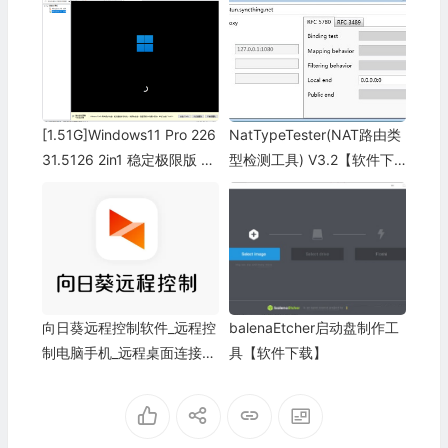
[1.51G]Windows11 Pro 226
NatTypeTester(NAT路由类
31.5126 2in1 稳定极限版 小
型检测工具) V3.2【软件下
修精简版 ISO镜像（适合虚
载】
拟机）
向日葵远程控制软件_远程控
balenaEtcher启动盘制作工
制电脑手机_远程桌面连接_
具【软件下载】
远程办公|游戏|运维-贝锐向
日葵