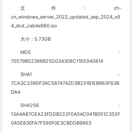
文件：zh-
cn_windows_server_2022_updated_sep_2024_x6
4_dvd_cab4e960.iso
大小：5.73GB
MD5：
70579B52386B25D034306C11EE940814
SHA1：
7CA3C339DF39C5874742D3B231B1EB963F63B
DA4
SHA256：
13A4A87CEA23FDDB222F0A5AC041B051C355F
0A5E830FA7F560F0E3CBDDB9903