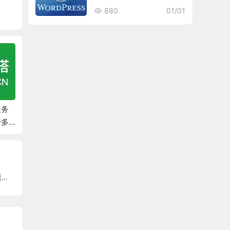
880
01/01
服务
豆包 MarsCode 免费
Firecrawl – The Web
n8n
持多
AI 编程工具
Data API for AI
作流自
建、
于一
效
【保姆级】Node.js 最新安装教程，附环境变量配置