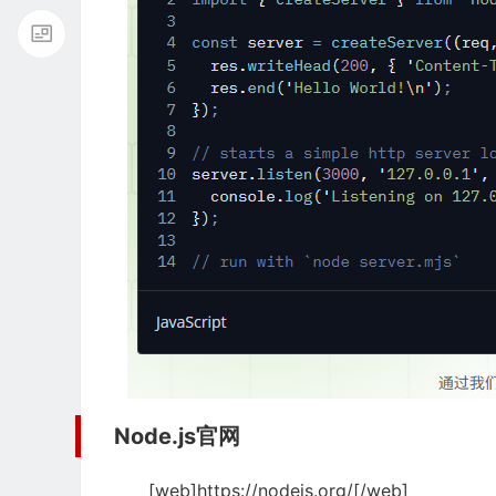
Node.js
官网
[web]https://nodejs.org/[/web]