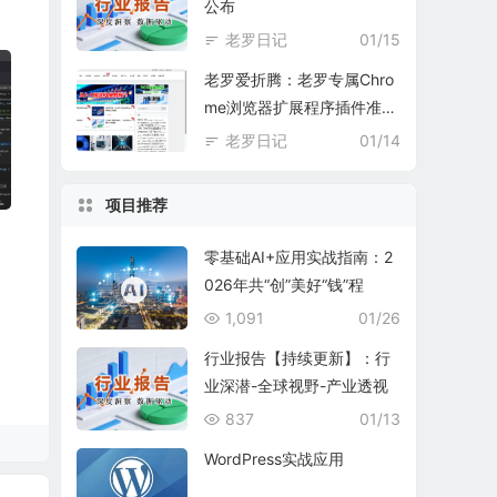
公布
老罗日记
01/15
老罗爱折腾：老罗专属Chro
me浏览器扩展程序插件准备
中
老罗日记
01/14
项目推荐
零基础AI+应用实战指南：2
026年共“创”美好“钱”程
1,091
01/26
行业报告【持续更新】：行
业深潜-全球视野-产业透视
837
01/13
WordPress实战应用