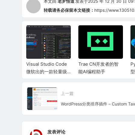
本文由
老罗悟道
发表于2025 年 12 月 30 日 09:
转载请务必保留本文链接：
https://www.130510
、强大的工
Visual Studio Code
Trae CN开发者的智
P
工具
微软出的一款轻量级
能AI编程助手
型
编辑器
上一篇
发表评论