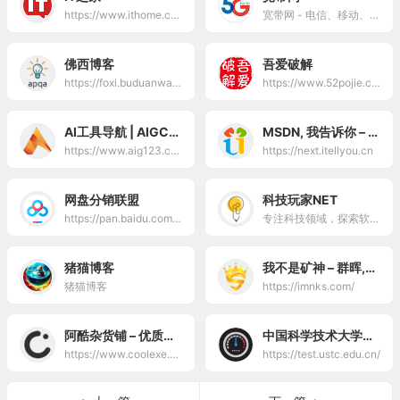
https://www.ithome.com/
宽带网 - 电信、移动、联通、广电宽带办理安装（2025年宽带套餐资费价格大全）
佛西博客
吾爱破解
https://foxi.buduanwang.vip/
https://www.52pojie.cn/
AI工具导航 | AIGC工具网址大全
MSDN, 我告诉你 – 做一个安静的工具站
https://www.aig123.com/
https://next.itellyou.cn
网盘分销联盟
科技玩家NET
https://pan.baidu.com/act/web/activity/distribution?from=usercenter
专注科技领域，探索软硬件新玩法。关注群晖NAS、路由器、电视/游戏盒子、手机，墨水屏设备等硬件的玩法，分享青龙面板、elecv2p、telegram、圈x、tiktok等软件使用教程，收集软件、主题、系统资源。发现科技更多玩法与可能性。
猪猫博客
我不是矿神 – 群晖,威联通,铁威马,绿联UGOS,万由UNAS,飞牛fnOS,UNRAID,ESXI,PVE,OPENWRT
猪猫博客
https://imnks.com/
阿酷杂货铺 – 优质互联网资源分享
中国科学技术大学测速网站
https://www.coolexe.com/
https://test.ustc.edu.cn/