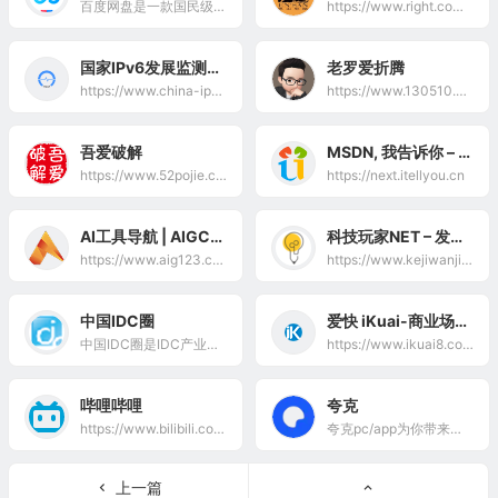
百度网盘是一款国民级产品，已连续9年为超过7亿用户提供稳定、安全的个人云存储服务，已实现电脑、手机、电视等多种终端场景的覆盖和互联，并支持多类型文件的备份、分享、查看和处
https://www.right.com.cn/
国家IPv6发展监测平台
老罗爱折腾
https://www.china-ipv6.cn/
https://www.130510.com/
吾爱破解
MSDN, 我告诉你 – 做一个安静的工具站
https://www.52pojie.cn/
https://next.itellyou.cn
AI工具导航 | AIGC工具网址大全
科技玩家NET – 发现科技的更多面
https://www.aig123.com/
https://www.kejiwanjia.net/
中国IDC圈
爱快 iKuai-商业场景网络解决方案提供商
中国IDC圈是IDC产业权威性媒体平台,第一时间报道IDC、云计算、大数据技术应用、数据中心等产业资讯,整合IDC产业上下游优势资源,收录国内千家IDC、服务商、运营商、IDC机房等最新资讯。
https://www.ikuai8.com/
哔哩哔哩
夸克
https://www.bilibili.com/
夸克pc/app为你带来极速、智能、安全、高效的搜索体验,找答案,找资料,找工具,办公,学习,工作必备应用。夸克提供浏览器搜索引擎、网盘、AI扫描王工具及小说阅读等高效功能，为你提供稳定,安全,流畅的浏览环境和优质的产品服务体验
上一篇