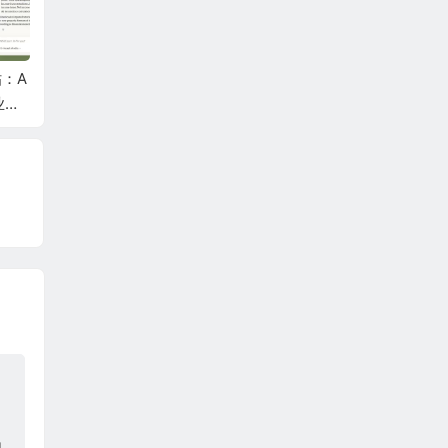
：A
Clawdbot爆火背后：
.ai 域名年创收逾 700
砸向社交
企业插
深度拆解，能自动执
0 万美元，撑起安圭
级”炸
嵌入
行任务、有持久记忆
拉财政半边天
春变身
Ope
的AI到底多恐怖？
红包等