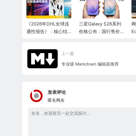
VE 最新官
《2026年DHL全球连
三星Galaxy S26系列
网
026.6.
通性报告》：核心结
价格公布：国行售价6
E
2已于5.2
论：全球化韧性十
999元起
标
足，水平稳居历史高
归
上一篇
位
专业级 Markdown 编辑器推荐
发表评论
匿名网友