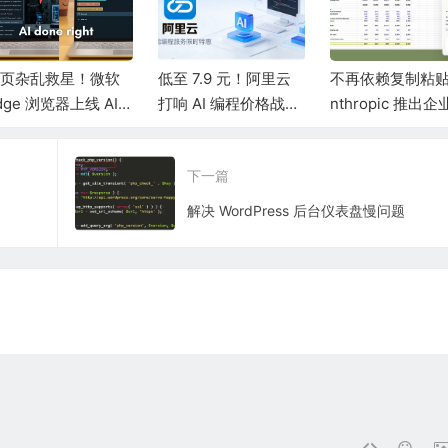
页杂乱救星！微软
低至 7.9 元！阿里云
不再依赖复制粘贴
dge 浏览器上线 AI
打响 AI 编程价格战：
nthropic 推出
签整理功能：秒速
一键集齐四大国产“顶
件，将 Claude 
类海量页面
流”模型，Qwen3.5
Office 直面微软 
下一篇
刷新同级纪录
nAI 竞争
解决 WordPress 后台仪表盘慢问题