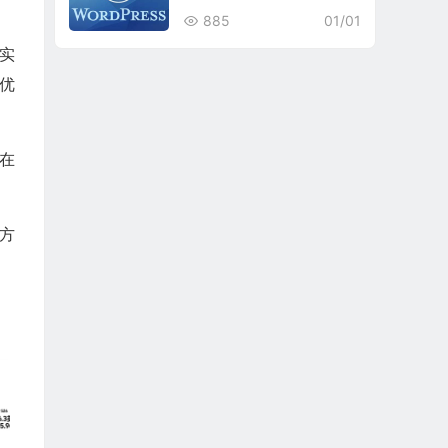
885
01/01
 实
优
本在
方