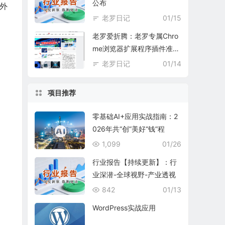
公布
外
老罗日记
01/15
老罗爱折腾：老罗专属Chro
me浏览器扩展程序插件准备
中
老罗日记
01/14
项目推荐
零基础AI+应用实战指南：2
026年共“创”美好“钱”程
1,099
01/26
行业报告【持续更新】：行
业深潜-全球视野-产业透视
842
01/13
WordPress实战应用