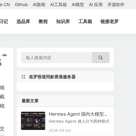
ae CN
Github
AI新闻
AI工具箱
AI模型
AI 应用
开源软件
日记
选品库
教程
知识库
工具箱
链接老罗
系
老罗悟道同款香港服务器
航领
 截
最新文章
稳
Hermes Agent 国内大模型接入指南
Hermes Agent 接入分为两种模式：原生内置
机交
2026-08-04