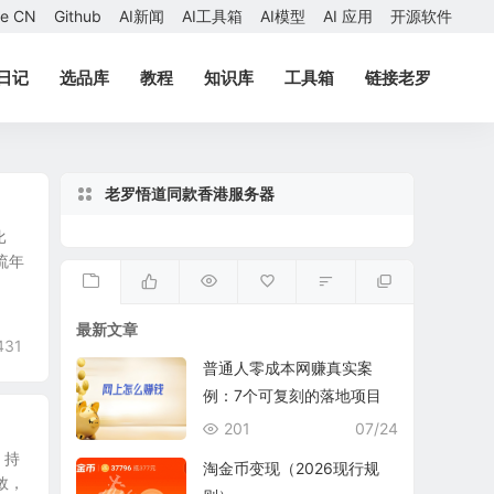
ae CN
Github
AI新闻
AI工具箱
AI模型
AI 应用
开源软件
日记
选品库
教程
知识库
工具箱
链接老罗
老罗悟道同款香港服务器
比
流年
最新文章
431
普通人零成本网赚真实案
例：7个可复刻的落地项目
201
07/24
、持
淘金币变现（2026现行规
敛，