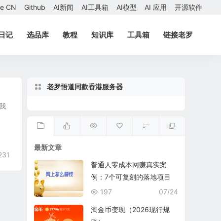
ae CN
Github
AI新闻
AI工具箱
AI模型
AI 应用
开源软件
日记
选品库
教程
知识库
工具箱
链接老罗
老罗悟道同款香港服务器
，我
最新文章
231
普通人零成本网赚真实案
例：7个可复刻的落地项目
197
07/24
淘金币变现（2026现行规