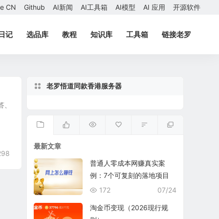
ae CN
Github
AI新闻
AI工具箱
AI模型
AI 应用
开源软件
日记
选品库
教程
知识库
工具箱
链接老罗
老罗悟道同款香港服务器
答、
最新文章
298
普通人零成本网赚真实案
例：7个可复刻的落地项目
172
07/24
淘金币变现（2026现行规