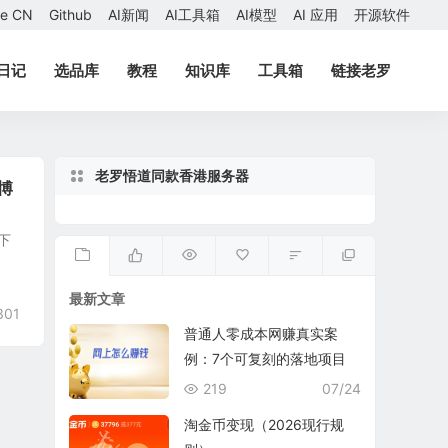
ae CN
Github
AI新闻
AI工具箱
AI模型
AI 应用
开源软件
日记
选品库
教程
知识库
工具箱
链接老罗
老罗悟道同款香港服务器
博
下
最新文章
301
普通人零成本网赚真实案
例：7个可复刻的落地项目
219
07/24
淘金币变现（2026现行规