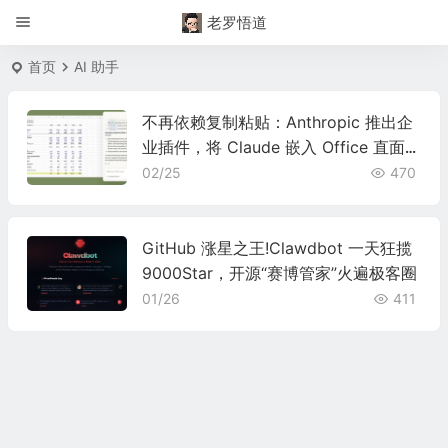
老罗悟道
首页
AI 助手
不再依赖复制粘贴：Anthropic 推出企
业插件，将 Claude 嵌入 Office 直面微
软 OpenAI 竞争
02/25
470
GitHub 涨星之王!Clawdbot 一天狂揽
9000Star，开源“赛博管家”火遍极客圈
01/26
411