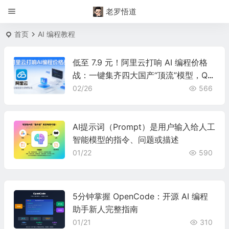
老罗悟道
首页
AI 编程教程
低至 7.9 元！阿里云打响 AI 编程价格
战：一键集齐四大国产“顶流”模型，Qw
en3.5 刷新同级纪录
02/26
566
AI提示词（Prompt）是用户输入给人工
智能模型的指令、问题或描述
01/22
590
5分钟掌握 OpenCode：开源 AI 编程
助手新人完整指南
01/21
310