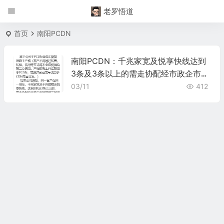
老罗悟道
首页
南阳PCDN
南阳PCDN：千兆家宽及悦享快线达到
3条及3条以上的需走协配经市政企市网
络部共同审批
03/11
412