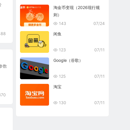
片
淘金币变现（2026现行规
则）
143
07/24
488
闲鱼
123
07/11
Google（谷歌）
器参数
125
07/11
淘宝
370
130
07/11