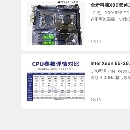
全新科脑X99双路主板
白色：X99-596,
存不可以混插，V4和部
12/16
Intel Xeon E
CPU型号 Intel Xeon
睿频 4.0GHz 核心数量
12/16