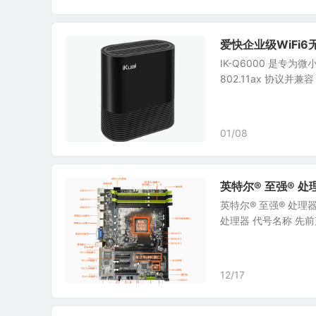
爱快企业级WiFi6无
IK-Q6000 是专为
802.11ax 协议并兼容 8
01/08
英特尔® 至强® 处理器
英特尔® 至强® 处理器 
处理器 代号名称 先前产品为
12/17