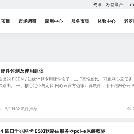
资讯
标签聚合
Tr
项目
市场调研
应用中心
服务市场
体验中心
老罗
bo 硬件评测及使用建议
网心云推出的 PCDN / 边缘计算专用硬件盒子，主打高性价比、可跑网心云任务
/ 软路由。 一、核心定位与定位 网心云官方边缘计算硬件，用于跑网心云 P.
荐
飞牛NAS硬件推荐
0-T4 四口千兆网卡 ESXI软路由服务器pci-e原装蓝标