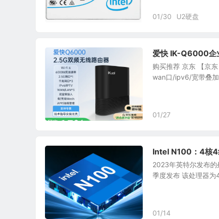
01/30
U2硬盘
爱快 IK-Q600
购买推荐 京东 【京东】
wan口/ipv6/宽带叠
01/27
Intel N100：
2023年英特尔发布的处
季度发布 该处理器为4核
01/14