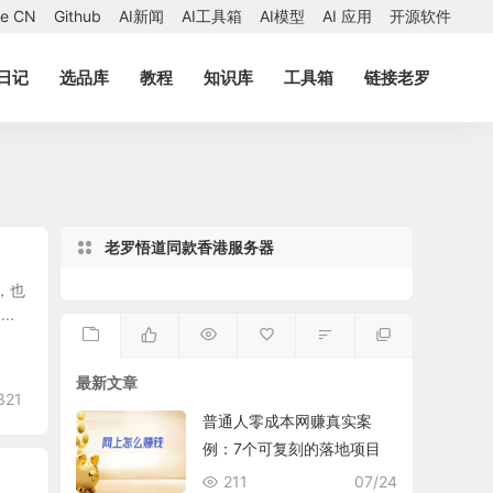
ae CN
Github
AI新闻
AI工具箱
AI模型
AI 应用
开源软件
日记
选品库
教程
知识库
工具箱
链接老罗
老罗悟道同款香港服务器
，也
..
最新文章
321
普通人零成本网赚真实案
例：7个可复刻的落地项目
211
07/24