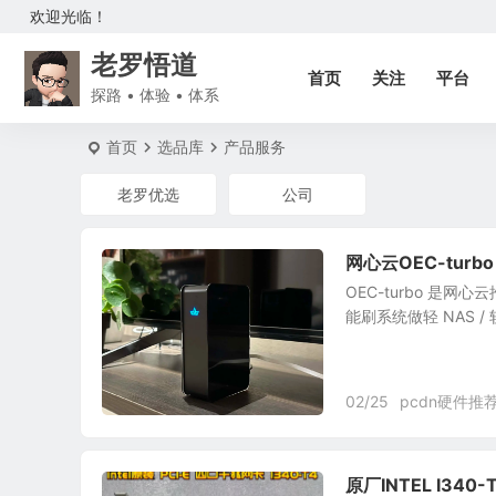
欢迎光临！
老罗悟道
首页
关注
平台
探路 • 体验 • 体系
首页
选品库
产品服务
老罗优选
公司
网心云OEC-tur
OEC-turbo 是
能刷系统做轻 NAS 
02/25
pcdn硬件推
原厂INTEL I34